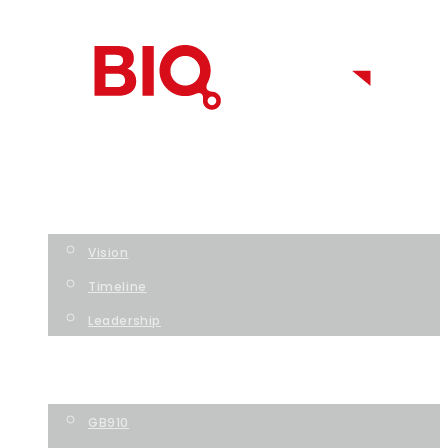
HOME
COMPANY
Vision
Timeline
Leadership
TECHNOLOGY
PIPELINE
GB910