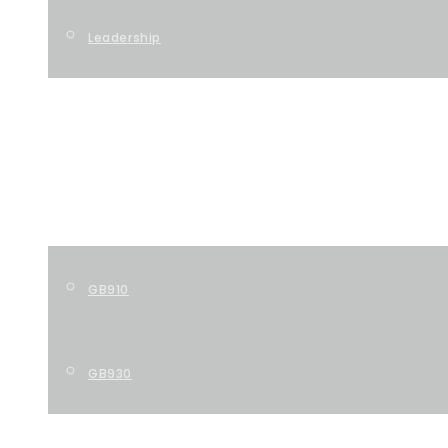
Leadership
TECHNOLOGY
PIPELINE
GB910
GB930