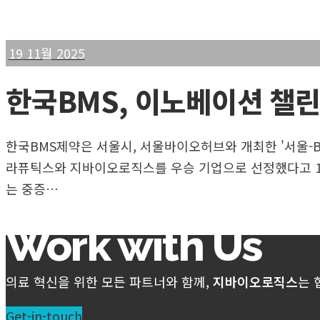
19
11월 2025
한국BMS, 이노베이션 챌
한국BMS제약은 서울시, 서울바이오허브와 개최한 '서울-
라퓨틱스와 지바이오로직스를 우승 기업으로 선정했다고 19
는 중증…
Work with Us
의료 혁신을 위한 모든 파트너와 함께,
지바이오로직스
는 
Get-in-touch