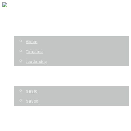
HOME
COMPANY
Vision
Timeline
Leadership
TECHNOLOGY
PIPELINE
GB910
GB930
NEWS
CONTACT